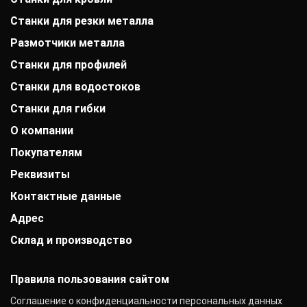
Станки для резки металла
Размотчики металла
Станки для профилей
Станки для водостоков
Станки для гибки
О компании
Покупателям
История компании
Дипломы и патенты
Реквизиты
Оплата
Выставки
Доставка
Заказчики
Контактные данные
АО «Райффайзенбанк»
Гарантии
Отзывы
г. Москва
Акции
Адрес
+7 (800) 333-41-10
Вакансии
Р/с: 40702810000000001118
Монтаж фальцевой кровли
info@mobiprof.ru
Контакты
К/с: 30101810200000000700
Склад и производство
Челябинск, ул. Энгельса, 3В
Статьи
График работы:
БИК: 044525700 ИНН: 7725850431
Новости
Пн.-Пт.: с 9:00 до 17:00
142103, г. Подольск, ул. Рощинская, д. 22
КПП: 775101001
ОКПО: 40276717
Правила пользования сайтом
Соглашение о конфиденциальности персональных данных