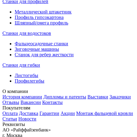
Станки для профилей
Металлический штакетник
Профиль гипсокартона
Шляпный/омега профиль
Станки для водостоков
Фальцеосадочные станки
Зиговочные машины
Станок для ребер жесткости
Станки для гибки
Листогибы
Профилегибы
О компании
История компании
Дипломы и патенты
Выставки
Заказчики
Отзывы
Вакансии
Контакты
Покупателям
Оплата
Доставка
Гарантии
Акции
Монтаж фальцевой кровли
Статьи
Новости
Реквизиты
АО «Райффайзенбанк»
г. Москва