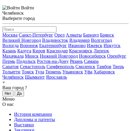
Войти
Челябинск
Выберите город
Москва
Санкт-Петербург
Орел
Алматы
Барнаул
Брянск
Великий Новгород
Владивосток
Владимир
Волгоград
Вологда
Воронеж
Екатеринбург
Иваново
Ижевск
Иркутск
Казань
Калуга
Киров
Краснодар
Красноярск
Липецк
Махачкала
Минск
Нижний Новгород
Новосибирск
Оренбург
Пермь
Подольск
Ростов-на-Дону
Рязань
Самара
Саратов
Севастополь
Симферополь
Смоленск
Тамбов
Тверь
Тольятти
Томск
Тула
Тюмень
Ульяновск
Уфа
Хабаровск
Челябинск
Шымкент
Ярославль
×
Ваш город
?
Нет
Да
Меню
О нас
История компании
Дипломы и патенты
Выставки
Заказчики