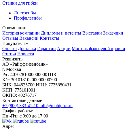
Станки для гибки
Листогибы
Профилегибы
О компании
История компании
Дипломы и патенты
Выставки
Заказчики
Отзывы
Вакансии
Контакты
Покупателям
Оплата
Доставка
Гарантии
Акции
Монтаж фальцевой кровли
Статьи
Новости
Реквизиты
АО «Райффайзенбанк»
г. Москва
Р/с: 40702810000000001118
К/с: 30101810200000000700
БИК: 044525700 ИНН: 7725850431
КПП: 775101001
ОКПО: 40276717
Контактные данные
+7 (800) 333-41-10
info@mobiprof.ru
График работы:
Пн.-Пт.: с 9:00 до 17:00
Адрес