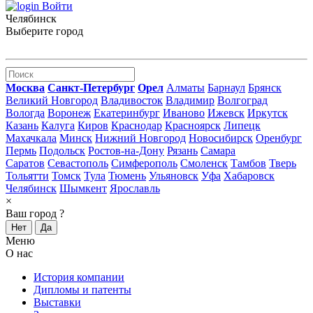
Войти
Челябинск
Выберите город
Москва
Санкт-Петербург
Орел
Алматы
Барнаул
Брянск
Великий Новгород
Владивосток
Владимир
Волгоград
Вологда
Воронеж
Екатеринбург
Иваново
Ижевск
Иркутск
Казань
Калуга
Киров
Краснодар
Красноярск
Липецк
Махачкала
Минск
Нижний Новгород
Новосибирск
Оренбург
Пермь
Подольск
Ростов-на-Дону
Рязань
Самара
Саратов
Севастополь
Симферополь
Смоленск
Тамбов
Тверь
Тольятти
Томск
Тула
Тюмень
Ульяновск
Уфа
Хабаровск
Челябинск
Шымкент
Ярославль
×
Ваш город
?
Нет
Да
Меню
О нас
История компании
Дипломы и патенты
Выставки