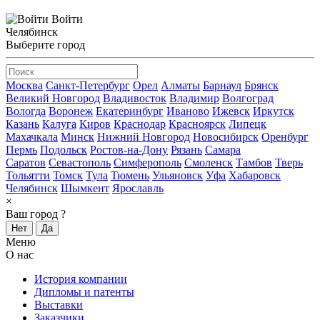
Войти
Челябинск
Выберите город
Москва
Санкт-Петербург
Орел
Алматы
Барнаул
Брянск
Великий Новгород
Владивосток
Владимир
Волгоград
Вологда
Воронеж
Екатеринбург
Иваново
Ижевск
Иркутск
Казань
Калуга
Киров
Краснодар
Красноярск
Липецк
Махачкала
Минск
Нижний Новгород
Новосибирск
Оренбург
Пермь
Подольск
Ростов-на-Дону
Рязань
Самара
Саратов
Севастополь
Симферополь
Смоленск
Тамбов
Тверь
Тольятти
Томск
Тула
Тюмень
Ульяновск
Уфа
Хабаровск
Челябинск
Шымкент
Ярославль
×
Ваш город
?
Нет
Да
Меню
О нас
История компании
Дипломы и патенты
Выставки
Заказчики