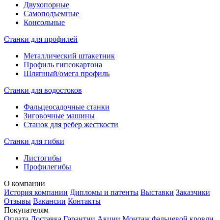
Двухопорные
Самоподъемные
Консольные
Станки для профилей
Металлический штакетник
Профиль гипсокартона
Шляпный/омега профиль
Станки для водостоков
Фальцеосадочные станки
Зиговочные машины
Станок для ребер жесткости
Станки для гибки
Листогибы
Профилегибы
О компании
История компании
Дипломы и патенты
Выставки
Заказчики
Отзывы
Вакансии
Контакты
Покупателям
Оплата
Доставка
Гарантии
Акции
Монтаж фальцевой кровли