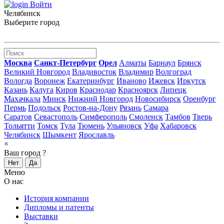
Войти
Челябинск
Выберите город
Москва
Санкт-Петербург
Орел
Алматы
Барнаул
Брянск
Великий Новгород
Владивосток
Владимир
Волгоград
Вологда
Воронеж
Екатеринбург
Иваново
Ижевск
Иркутск
Казань
Калуга
Киров
Краснодар
Красноярск
Липецк
Махачкала
Минск
Нижний Новгород
Новосибирск
Оренбург
Пермь
Подольск
Ростов-на-Дону
Рязань
Самара
Саратов
Севастополь
Симферополь
Смоленск
Тамбов
Тверь
Тольятти
Томск
Тула
Тюмень
Ульяновск
Уфа
Хабаровск
Челябинск
Шымкент
Ярославль
×
Ваш город
?
Нет
Да
Меню
О нас
История компании
Дипломы и патенты
Выставки