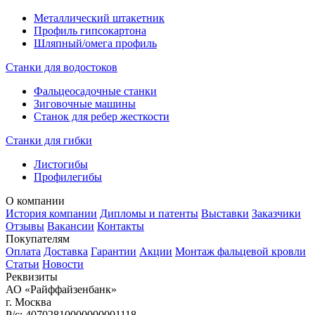
кратчайшие сроки.
Металлический штакетник
Профиль гипсокартона
Особенности обработки рулонной
Шляпный/омега профиль
стали
Станки для водостоков
Фальцеосадочные станки
Зиговочные машины
Станок для ребер жесткости
Станки для гибки
Листогибы
Профилегибы
О компании
История компании
Дипломы и патенты
Выставки
Заказчики
Отзывы
Вакансии
Контакты
Покупателям
Оплата
Доставка
Гарантии
Акции
Монтаж фальцевой кровли
Статьи
Новости
Реквизиты
АО «Райффайзенбанк»
г. Москва
Р/с: 40702810000000001118