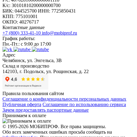
К/с: 30101810200000000700
БИК: 044525700 ИНН: 7725850431
КПП: 775101001
ОКПО: 40276717
Контактные данные
Станок продольной резки выполняет свои функции за счет
+7 (800) 333-41-10
info@mobiprof.ru
специальных ножей дискового типа, установленных на
График работы:
прочной станине. На стадии обработки заготовки
Пн.-Пт.: с 9:00 до 17:00
осуществляется подача рулонного материала на участок
Адрес
разрезания. Здесь происходит фиксация детали,
Челябинск, ул. Энгельса, 3В
расположенной между нижним и верхним прижимными
Склад и производство
142103, г. Подольск, ул. Рощинская, д. 22
валами. Разделение происходит одновременно с
поступательным движением листа, что обеспечивает высокую
скорость и непрерывность обработки металлического листа в
Правила пользования сайтом
продольном или поперечном направлении.
Соглашение о конфиденциальности персональных данных
Публичная оферта
Соглашение по использованию сервиса
Общее устройство станков
Зачем предоставлять паспортные данные
Принимаем к оплате
Современные металлорежущие станки состоят из следующих
© 1995-2026 МОБИПРОФ. Все права защищены.
основных узлов:
Обо всех замеченных ошибках просьба сообщать на