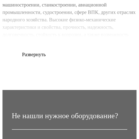
машиностроении, станкостроении, авиационной
промышленности, судостроении, сфере ВПК, других отраслях
народного хозяйства. Высокие физико-механические
характеристики и свойства, прочность, надежность,
долговечность, стойкость к коррозии, а также возможность
транспортировки заготовок в рулонах для дальнейшей
обработки, обусловили повсеместный спрос на данного вида
Развернуть
продукцию.
Не нашли нужное оборудование?