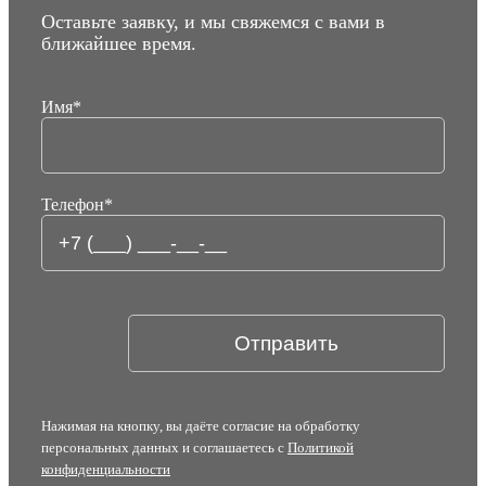
Оставьте заявку, и мы свяжемся с вами в
ближайшее время.
Имя
*
Телефон
*
Одновременно, перед производителем встал вопрос
качественной, быстрой, эффективной и недорогой обработки
заготовок для из металла. Станок продольно-поперечной
резки металла, позволяет решать производственные задачи с
максимальной эффективностью.
Выгодное предложение от
Нажимая на кнопку, вы даёте согласие на обработку
профессионалов
персональных данных и соглашаетесь с
Политикой
конфиденциальности