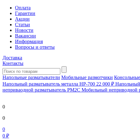
Оплата
Гарантии
Акции
Статьи
Новости
Вакансии
Информация
Вопросы и ответы
Доставка
Контакты
Напольные разматыватели
Мобильные размотчики
Консольные
Напольный разматыватель металла HP-700
22 000 ₽
Напольный 
непривaодной разматыватель РМ2С Мобильный неприводной 
0
0
0
0 ₽