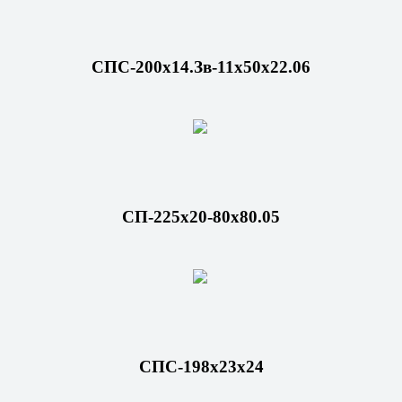
СПС-200х14.Зв-11x50х22.06
СП-225x20-80x80.05
СПС-198х23х24