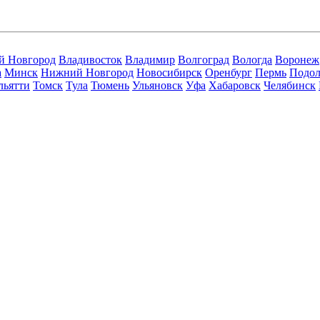
й Новгород
Владивосток
Владимир
Волгоград
Вологда
Воронеж
а
Минск
Нижний Новгород
Новосибирск
Оренбург
Пермь
Подол
льятти
Томск
Тула
Тюмень
Ульяновск
Уфа
Хабаровск
Челябинск