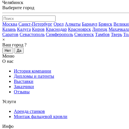
Челябинск
Выберите город
Москва
Санкт-Петербург
Орел
Алматы
Барнаул
Брянск
Велики
Казань
Калуга
Киров
Краснодар
Красноярск
Липецк
Махачкал
Саратов
Севастополь
Симферополь
Смоленск
Тамбов
Тверь
То
×
Ваш город
?
Нет
Да
Меню
О нас
История компании
Дипломы и патенты
Выставки
Заказчики
Отзывы
Услуги
Аренда станков
Монтаж фальцевой кровли
Инфо