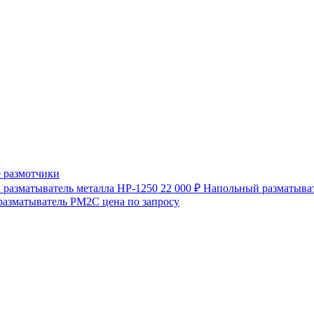
 размотчики
разматыватель металла HP-1250
22 000 ₽
Напольный разматыват
разматыватель РМ2С
цена по запросу