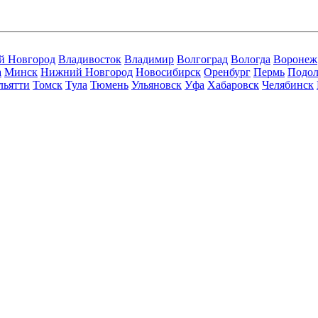
й Новгород
Владивосток
Владимир
Волгоград
Вологда
Воронеж
а
Минск
Нижний Новгород
Новосибирск
Оренбург
Пермь
Подол
льятти
Томск
Тула
Тюмень
Ульяновск
Уфа
Хабаровск
Челябинск