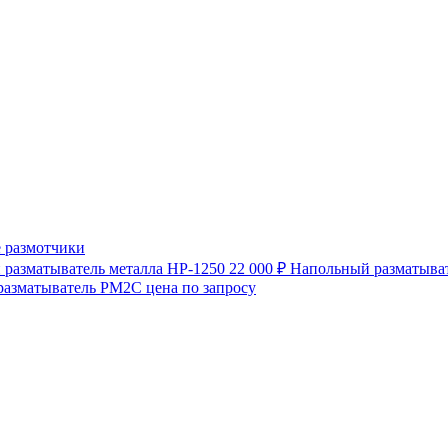
 размотчики
разматыватель металла HP-1250
22 000 ₽
Напольный разматыват
разматыватель РМ2С
цена по запросу