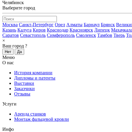
Челябинск
Выберите город
Москва
Санкт-Петербург
Орел
Алматы
Барнаул
Брянск
Велики
Казань
Калуга
Киров
Краснодар
Красноярск
Липецк
Махачкал
Саратов
Севастополь
Симферополь
Смоленск
Тамбов
Тверь
То
×
Ваш город
?
Нет
Да
Меню
О нас
История компании
Дипломы и патенты
Выставки
Заказчики
Отзывы
Услуги
Аренда станков
Монтаж фальцевой кровли
Инфо