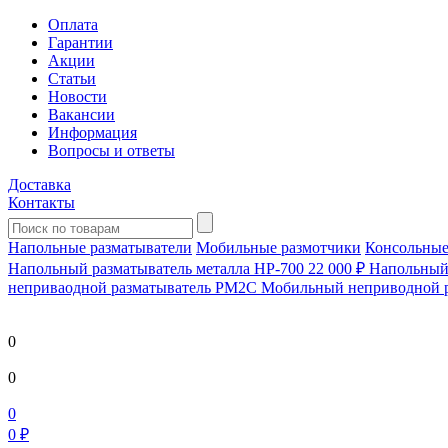
Оплата
Гарантии
Акции
Статьи
Новости
Вакансии
Информация
Вопросы и ответы
Доставка
Контакты
Напольные разматыватели
Мобильные размотчики
Консольные
Напольный разматыватель металла HP-700
22 000 ₽
Напольный 
непривaодной разматыватель РМ2С Мобильный неприводной 
0
0
0
0 ₽