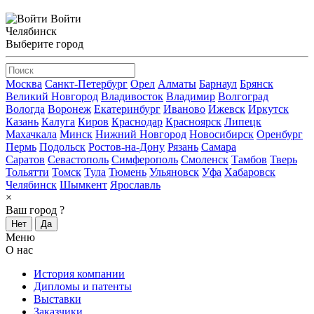
Войти
Челябинск
Выберите город
Москва
Санкт-Петербург
Орел
Алматы
Барнаул
Брянск
Великий Новгород
Владивосток
Владимир
Волгоград
Вологда
Воронеж
Екатеринбург
Иваново
Ижевск
Иркутск
Казань
Калуга
Киров
Краснодар
Красноярск
Липецк
Махачкала
Минск
Нижний Новгород
Новосибирск
Оренбург
Пермь
Подольск
Ростов-на-Дону
Рязань
Самара
Саратов
Севастополь
Симферополь
Смоленск
Тамбов
Тверь
Тольятти
Томск
Тула
Тюмень
Ульяновск
Уфа
Хабаровск
Челябинск
Шымкент
Ярославль
×
Ваш город
?
Нет
Да
Меню
О нас
История компании
Дипломы и патенты
Выставки
Заказчики