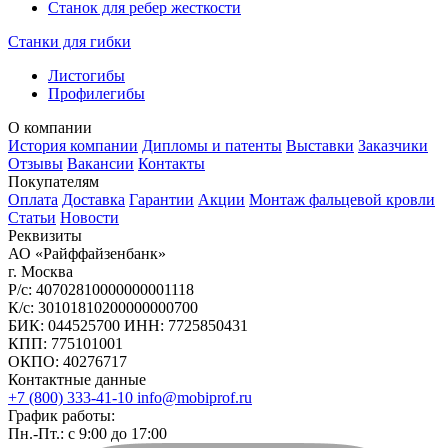
Станок для ребер жесткости
Станки для гибки
Листогибы
Профилегибы
О компании
История компании
Дипломы и патенты
Выставки
Заказчики
Отзывы
Вакансии
Контакты
Покупателям
Оплата
Доставка
Гарантии
Акции
Монтаж фальцевой кровли
Статьи
Новости
Реквизиты
АО «Райффайзенбанк»
г. Москва
Р/с: 40702810000000001118
К/с: 30101810200000000700
БИК: 044525700 ИНН: 7725850431
КПП: 775101001
ОКПО: 40276717
Контактные данные
+7 (800) 333-41-10
info@mobiprof.ru
График работы:
Пн.-Пт.: с 9:00 до 17:00