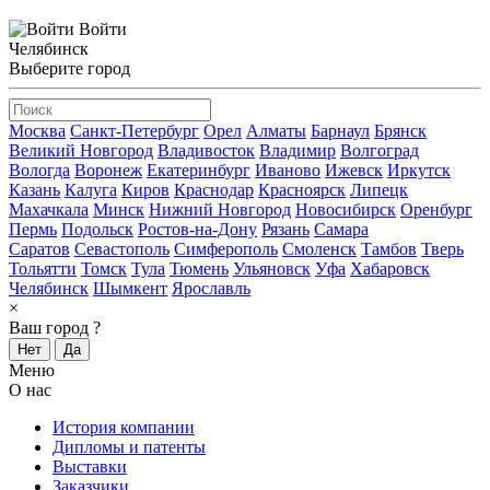
Войти
Челябинск
Выберите город
Москва
Санкт-Петербург
Орел
Алматы
Барнаул
Брянск
Великий Новгород
Владивосток
Владимир
Волгоград
Вологда
Воронеж
Екатеринбург
Иваново
Ижевск
Иркутск
Казань
Калуга
Киров
Краснодар
Красноярск
Липецк
Махачкала
Минск
Нижний Новгород
Новосибирск
Оренбург
Пермь
Подольск
Ростов-на-Дону
Рязань
Самара
Саратов
Севастополь
Симферополь
Смоленск
Тамбов
Тверь
Тольятти
Томск
Тула
Тюмень
Ульяновск
Уфа
Хабаровск
Челябинск
Шымкент
Ярославль
×
Ваш город
?
Нет
Да
Меню
О нас
История компании
Дипломы и патенты
Выставки
Заказчики