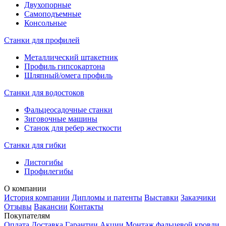
Двухопорные
Самоподъемные
Консольные
Станки для профилей
Металлический штакетник
Профиль гипсокартона
Шляпный/омега профиль
Станки для водостоков
Фальцеосадочные станки
Зиговочные машины
Станок для ребер жесткости
Станки для гибки
Листогибы
Профилегибы
О компании
История компании
Дипломы и патенты
Выставки
Заказчики
Отзывы
Вакансии
Контакты
Покупателям
Оплата
Доставка
Гарантии
Акции
Монтаж фальцевой кровли