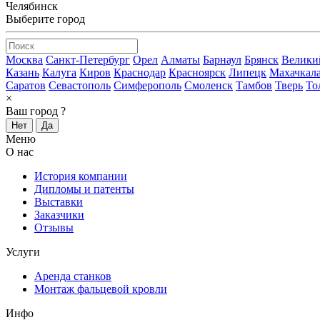
Челябинск
Выберите город
Москва
Санкт-Петербург
Орел
Алматы
Барнаул
Брянск
Велики
Казань
Калуга
Киров
Краснодар
Красноярск
Липецк
Махачкал
Саратов
Севастополь
Симферополь
Смоленск
Тамбов
Тверь
То
×
Ваш город
?
Нет
Да
Меню
О нас
История компании
Дипломы и патенты
Выставки
Заказчики
Отзывы
Услуги
Аренда станков
Монтаж фальцевой кровли
Инфо