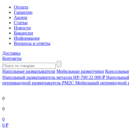
Оплата
Гарантии
Акции
Статьи
Новости
Вакансии
Информация
Вопросы и ответы
Доставка
Контакты
Напольные разматыватели
Мобильные размотчики
Консольные
Напольный разматыватель металла HP-700
22 000 ₽
Напольный 
непривaодной разматыватель РМ2С Мобильный неприводной 
0
0
0
0 ₽