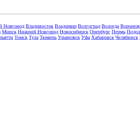
й Новгород
Владивосток
Владимир
Волгоград
Вологда
Воронеж
а
Минск
Нижний Новгород
Новосибирск
Оренбург
Пермь
Подол
льятти
Томск
Тула
Тюмень
Ульяновск
Уфа
Хабаровск
Челябинск