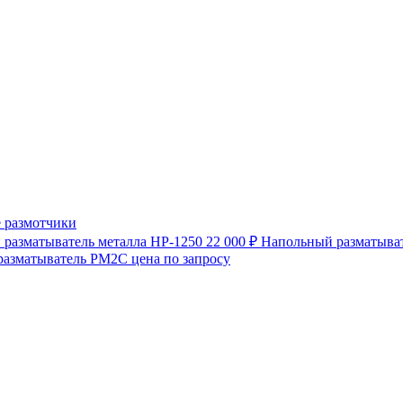
 размотчики
разматыватель металла HP-1250
22 000 ₽
Напольный разматыват
разматыватель РМ2С
цена по запросу