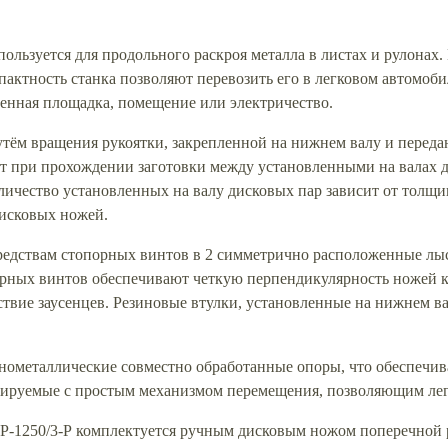
льзуется для продольного раскроя металла в листах и рулонах.
актность станка позволяют перевозить его в легковом автомоби
ленная площадка, помещение или электричество.
утём вращения рукоятки, закрепленной на нижнем валу и перед
дит при прохождении заготовки между установленными на валах
Количество установленных на валу дисковых пар зависит от толщи
дисковых ножей.
редствам стопорных винтов в 2 симметрично расположенные лыск
рных винтов обеспечивают четкую перпендикулярность ножей к 
тствие заусенцев. Резиновые втулки, установленные на нижнем 
ометаллические совместно обработанные опоры, что обеспечива
ируемые с простым механизмом перемещения, позволяющим легк
Р-1250/3-Р комплектуется ручным дисковым ножом поперечной 