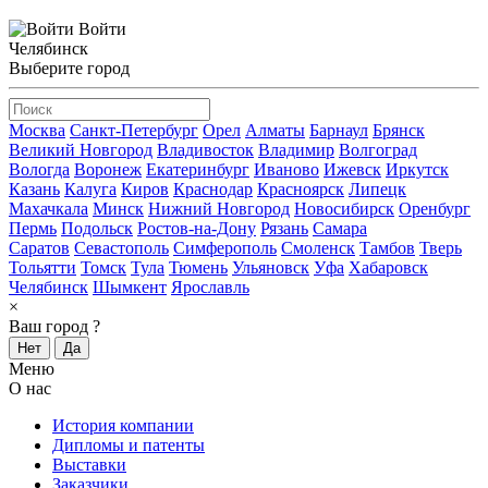
Войти
Челябинск
Выберите город
Москва
Санкт-Петербург
Орел
Алматы
Барнаул
Брянск
Великий Новгород
Владивосток
Владимир
Волгоград
Вологда
Воронеж
Екатеринбург
Иваново
Ижевск
Иркутск
Казань
Калуга
Киров
Краснодар
Красноярск
Липецк
Махачкала
Минск
Нижний Новгород
Новосибирск
Оренбург
Пермь
Подольск
Ростов-на-Дону
Рязань
Самара
Саратов
Севастополь
Симферополь
Смоленск
Тамбов
Тверь
Тольятти
Томск
Тула
Тюмень
Ульяновск
Уфа
Хабаровск
Челябинск
Шымкент
Ярославль
×
Ваш город
?
Нет
Да
Меню
О нас
История компании
Дипломы и патенты
Выставки
Заказчики