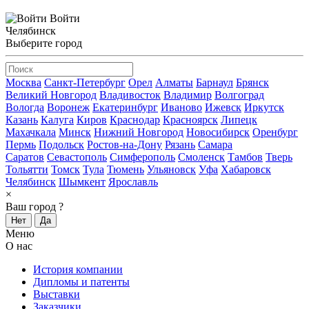
Войти
Челябинск
Выберите город
Москва
Санкт-Петербург
Орел
Алматы
Барнаул
Брянск
Великий Новгород
Владивосток
Владимир
Волгоград
Вологда
Воронеж
Екатеринбург
Иваново
Ижевск
Иркутск
Казань
Калуга
Киров
Краснодар
Красноярск
Липецк
Махачкала
Минск
Нижний Новгород
Новосибирск
Оренбург
Пермь
Подольск
Ростов-на-Дону
Рязань
Самара
Саратов
Севастополь
Симферополь
Смоленск
Тамбов
Тверь
Тольятти
Томск
Тула
Тюмень
Ульяновск
Уфа
Хабаровск
Челябинск
Шымкент
Ярославль
×
Ваш город
?
Нет
Да
Меню
О нас
История компании
Дипломы и патенты
Выставки
Заказчики