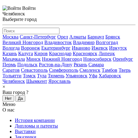
Войти
Челябинск
Выберите город
Москва
Санкт-Петербург
Орел
Алматы
Барнаул
Брянск
Великий Новгород
Владивосток
Владимир
Волгоград
Вологда
Воронеж
Екатеринбург
Иваново
Ижевск
Иркутск
Казань
Калуга
Киров
Краснодар
Красноярск
Липецк
Махачкала
Минск
Нижний Новгород
Новосибирск
Оренбург
Пермь
Подольск
Ростов-на-Дону
Рязань
Самара
Саратов
Севастополь
Симферополь
Смоленск
Тамбов
Тверь
Тольятти
Томск
Тула
Тюмень
Ульяновск
Уфа
Хабаровск
Челябинск
Шымкент
Ярославль
×
Ваш город
?
Нет
Да
Меню
О нас
История компании
Дипломы и патенты
Выставки
Заказчики