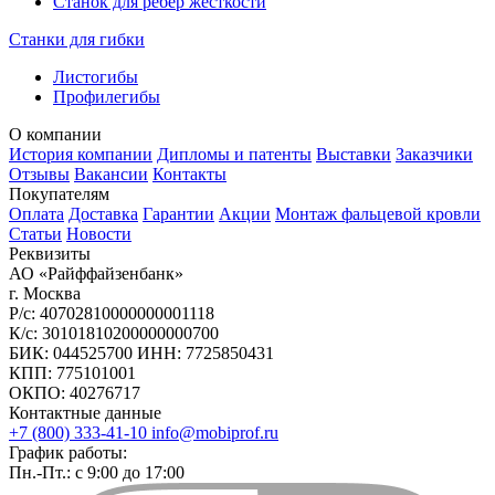
Станок для ребер жесткости
Станки для гибки
Листогибы
Профилегибы
О компании
История компании
Дипломы и патенты
Выставки
Заказчики
Отзывы
Вакансии
Контакты
Покупателям
Оплата
Доставка
Гарантии
Акции
Монтаж фальцевой кровли
Статьи
Новости
Реквизиты
АО «Райффайзенбанк»
г. Москва
Р/с: 40702810000000001118
К/с: 30101810200000000700
БИК: 044525700 ИНН: 7725850431
КПП: 775101001
ОКПО: 40276717
Контактные данные
+7 (800) 333-41-10
info@mobiprof.ru
График работы:
Пн.-Пт.: с 9:00 до 17:00