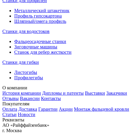
Станки для профилей
Металлический штакетник
Профиль гипсокартона
Шляпный/омега профиль
Станки для водостоков
Фальцеосадочные станки
Зиговочные машины
Станок для ребер жесткости
Станки для гибки
Листогибы
Профилегибы
О компании
История компании
Дипломы и патенты
Выставки
Заказчики
Отзывы
Вакансии
Контакты
Покупателям
Оплата
Доставка
Гарантии
Акции
Монтаж фальцевой кровли
Статьи
Новости
Реквизиты
АО «Райффайзенбанк»
г. Москва