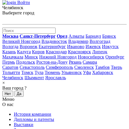
Войти
Челябинск
Выберите город
Москва
Санкт-Петербург
Орел
Алматы
Барнаул
Брянск
Великий Новгород
Владивосток
Владимир
Волгоград
Вологда
Воронеж
Екатеринбург
Иваново
Ижевск
Иркутск
Казань
Калуга
Киров
Краснодар
Красноярск
Липецк
Махачкала
Минск
Нижний Новгород
Новосибирск
Оренбург
Пермь
Подольск
Ростов-на-Дону
Рязань
Самара
Саратов
Севастополь
Симферополь
Смоленск
Тамбов
Тверь
Тольятти
Томск
Тула
Тюмень
Ульяновск
Уфа
Хабаровск
Челябинск
Шымкент
Ярославль
×
Ваш город
?
Нет
Да
Меню
О нас
История компании
Дипломы и патенты
Выставки