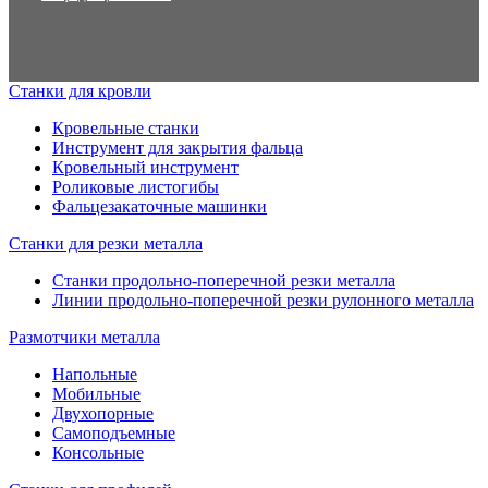
Высокая точность. Совместная обработка опор,
соосность валов, тщательная проработка конструкции
оборудования обеспечивает минимальную погрешность
Станки для кровли
при обработке.
Значительная производительность. Скорость
Кровельные станки
Инструмент для закрытия фальца
профилирования фальцев составляет 5-7 м/мин.
Кровельный инструмент
Роликовые листогибы
В наличии фальцепрокатное оборудование для мастерских,
Фальцезакаточные машинки
цехов, автоматизированных линий. Ряд моделей
Станки для резки металла
предусматривают возможность демонтажа нижней части
рамы, мотор-редуктора и установки ручного привода. Такое
Станки продольно-поперечной резки металла
оборудование можно применять на объектах, где не подведено
Линии продольно-поперечной резки рулонного металла
электричество.
Размотчики металла
Напольные
Мобильные
Двухопорные
Самоподъемные
Консольные