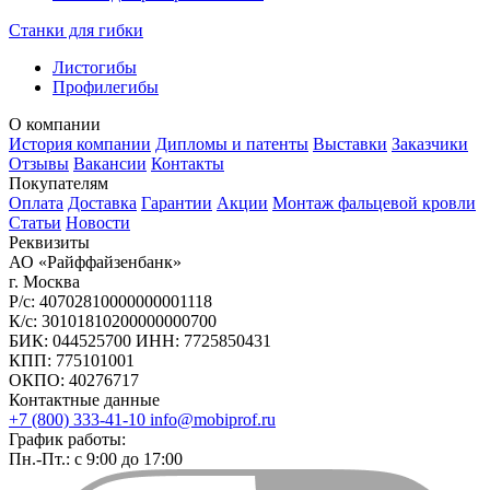
Станки для гибки
Листогибы
Профилегибы
О компании
История компании
Дипломы и патенты
Выставки
Заказчики
Отзывы
Вакансии
Контакты
Покупателям
Оплата
Доставка
Гарантии
Акции
Монтаж фальцевой кровли
Статьи
Новости
Реквизиты
АО «Райффайзенбанк»
г. Москва
Р/с: 40702810000000001118
К/с: 30101810200000000700
БИК: 044525700 ИНН: 7725850431
КПП: 775101001
ОКПО: 40276717
Контактные данные
+7 (800) 333-41-10
info@mobiprof.ru
График работы:
Пн.-Пт.: с 9:00 до 17:00