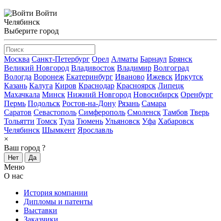
Войти
Челябинск
Выберите город
Москва
Санкт-Петербург
Орел
Алматы
Барнаул
Брянск
Великий Новгород
Владивосток
Владимир
Волгоград
Вологда
Воронеж
Екатеринбург
Иваново
Ижевск
Иркутск
Казань
Калуга
Киров
Краснодар
Красноярск
Липецк
Махачкала
Минск
Нижний Новгород
Новосибирск
Оренбург
Пермь
Подольск
Ростов-на-Дону
Рязань
Самара
Саратов
Севастополь
Симферополь
Смоленск
Тамбов
Тверь
Тольятти
Томск
Тула
Тюмень
Ульяновск
Уфа
Хабаровск
Челябинск
Шымкент
Ярославль
×
Ваш город
?
Нет
Да
Меню
О нас
История компании
Дипломы и патенты
Выставки
Заказчики