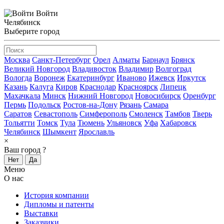
Войти
Челябинск
Выберите город
Москва
Санкт-Петербург
Орел
Алматы
Барнаул
Брянск
Великий Новгород
Владивосток
Владимир
Волгоград
Вологда
Воронеж
Екатеринбург
Иваново
Ижевск
Иркутск
Казань
Калуга
Киров
Краснодар
Красноярск
Липецк
Махачкала
Минск
Нижний Новгород
Новосибирск
Оренбург
Пермь
Подольск
Ростов-на-Дону
Рязань
Самара
Саратов
Севастополь
Симферополь
Смоленск
Тамбов
Тверь
Тольятти
Томск
Тула
Тюмень
Ульяновск
Уфа
Хабаровск
Челябинск
Шымкент
Ярославль
×
Ваш город
?
Нет
Да
Меню
О нас
История компании
Дипломы и патенты
Выставки
Заказчики